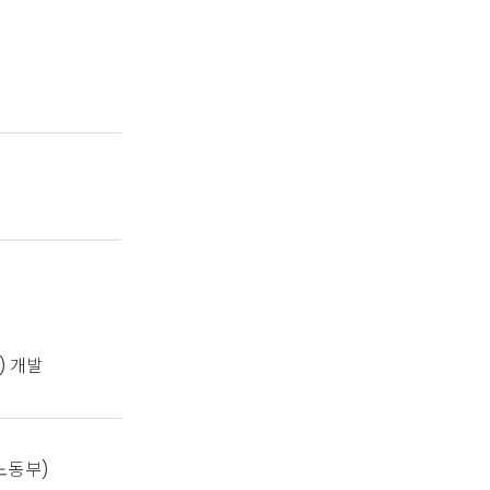
정
) 개발
노동부)